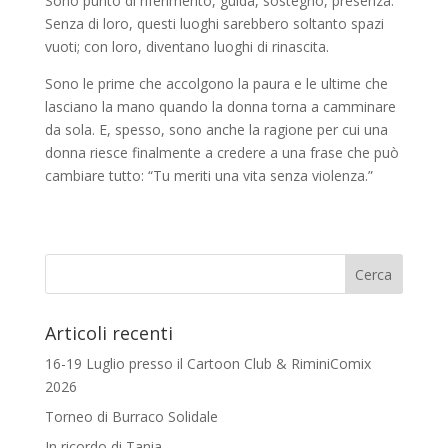
Sono punto di riferimento, guida, sostegno, presenza.
Senza di loro, questi luoghi sarebbero soltanto spazi
vuoti; con loro, diventano luoghi di rinascita.
Sono le prime che accolgono la paura e le ultime che
lasciano la mano quando la donna torna a camminare
da sola. E, spesso, sono anche la ragione per cui una
donna riesce finalmente a credere a una frase che può
cambiare tutto: “Tu meriti una vita senza violenza.”
Articoli recenti
16-19 Luglio presso il Cartoon Club & RiminiComix
2026
Torneo di Burraco Solidale
In ricordo di Tania