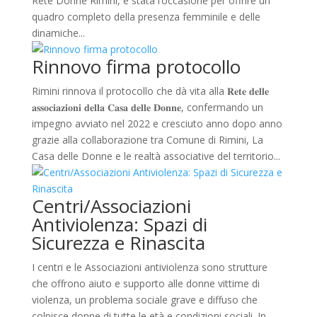
Rete Donne Rimini, è stata l’occasione per offrire un
quadro completo della presenza femminile e delle
dinamiche...
Rinnovo firma protocollo
Rimini rinnova il protocollo che dà vita alla 𝐑𝐞𝐭𝐞 𝐝𝐞𝐥𝐥𝐞
𝐚𝐬𝐬𝐨𝐜𝐢𝐚𝐳𝐢𝐨𝐧𝐢 𝐝𝐞𝐥𝐥𝐚 𝐂𝐚𝐬𝐚 𝐝𝐞𝐥𝐥𝐞 𝐃𝐨𝐧𝐧𝐞, confermando un
impegno avviato nel 2022 e cresciuto anno dopo anno
grazie alla collaborazione tra Comune di Rimini, La
Casa delle Donne e le realtà associative del territorio...
Centri/Associazioni
Antiviolenza: Spazi di
Sicurezza e Rinascita
I centri e le Associazioni antiviolenza sono strutture
che offrono aiuto e supporto alle donne vittime di
violenza, un problema sociale grave e diffuso che
colpisce donne di tutte le età e condizioni sociali. In